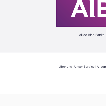
Allied Irish Banks
(Öffnet ein neues Fenst
(Öffnet 
Über uns
Unser Service
Allge