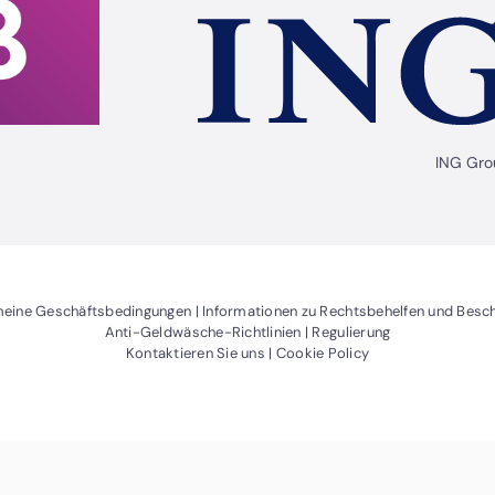
ING Gro
er)
ein neues Fenster)
(Öffnet ein neues Fenster)
meine Geschäftsbedingungen
Informationen zu Rechtsbehelfen und Bes
(Öffnet ein neues Fenster)
Anti-Geldwäsche-Richtlinien
Regulierung
(Öffnet ein neues Fenster)
(Öffnet ein neues 
Kontaktieren Sie uns
Cookie Policy