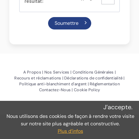
résultat:
(Ouvre une nouvelle fenêtre)
(Ouvre une nouvelle fenêtre)
(Ouvre une no
A Propos
Nos Services
Conditions Générales
(Ouvre une nouvelle fenêtre)
(Ouvre u
Recours et réclamations
Déclarations de confidentialité
(Ouvre une nouvelle fenêtre
Politique anti-blanchiment d'argent
Réglementation
(Ouvre une nouvelle fenêtre)
(Ouvre une nouvelle 
Contactez-Nous
Cookie Policy
J’accepte.
Nous utilisons des cookies de façon à rendre votre visite
sur notre site plus agréable et constructive.
Plus d’infos