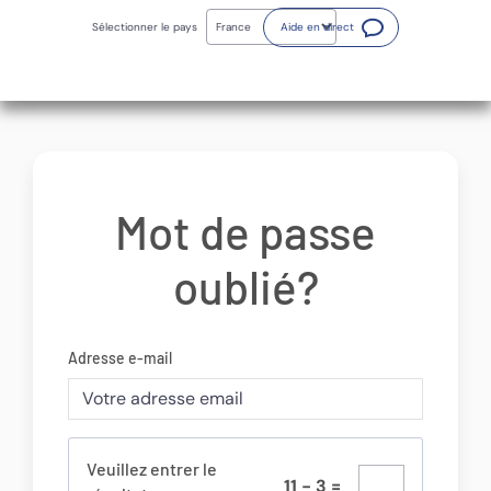
Skip
(Ouvre une nouvelle fenêt
to
Sélectionner le pays
Aide en direct
main
content
Mot de passe
oublié?
Adresse e-mail
Veuillez entrer le
1
1
-
3
=