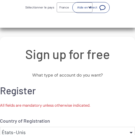
Skip
(Ouvre une nouvelle fenêt
to
Sélectionner le pays
Aide en direct
main
content
Sign up for free
What type of account do you want?
Register
All fields are mandatory unless otherwise indicated.
Country of Registration