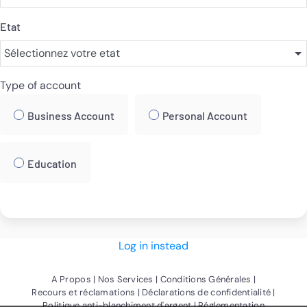
Etat
Type of account
Business Account
Personal Account
Education
Log in instead
(Ouvre une nouvelle fenêtre)
(Ouvre une nouvelle fenêtre)
(Ouvre une no
A Propos
Nos Services
Conditions Générales
(Ouvre une nouvelle fenêtre)
(Ouvre u
Recours et réclamations
Déclarations de confidentialité
(Ouvre une nouvelle fenêtre
Politique anti-blanchiment d'argent
Réglementation